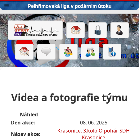
Pelhřimovská liga v požárním útoku
Videa a fotografie týmu
Náhled
Den akce:
08. 06. 2025
Krasonice, 3.kolo O pohár SDH
Název akce:
Krasonice