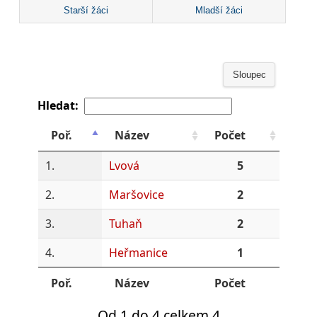
Starší žáci
Mladší žáci
Sloupec
Hledat:
Poř.
Název
Počet
1.
Lvová
5
2.
Maršovice
2
3.
Tuhaň
2
4.
Heřmanice
1
Poř.
Název
Počet
Od 1 do 4 celkem 4