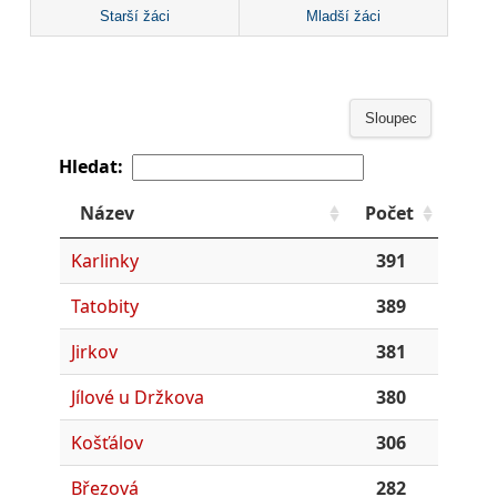
Starší žáci
Mladší žáci
Sloupec
Hledat:
Název
Počet
Karlinky
391
Tatobity
389
Jirkov
381
Jílové u Držkova
380
Košťálov
306
Březová
282