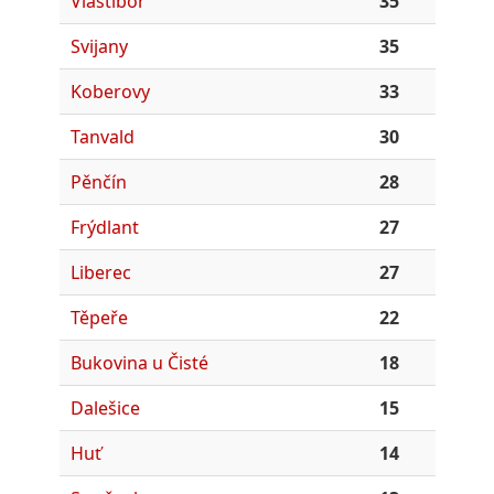
Vlastiboř
35
Svijany
35
Koberovy
33
Tanvald
30
Pěnčín
28
Frýdlant
27
Liberec
27
Těpeře
22
Bukovina u Čisté
18
Dalešice
15
Huť
14