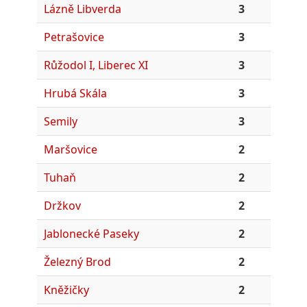
Lázně Libverda
3
Petrašovice
3
Růžodol I, Liberec XI
3
Hrubá Skála
3
Semily
3
Maršovice
2
Tuhaň
2
Držkov
2
Jablonecké Paseky
2
Železný Brod
2
Kněžičky
2