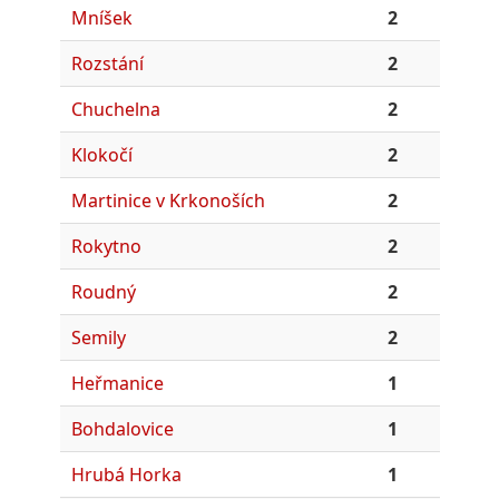
Mníšek
2
Rozstání
2
Chuchelna
2
Klokočí
2
Martinice v Krkonoších
2
Rokytno
2
Roudný
2
Semily
2
Heřmanice
1
Bohdalovice
1
Hrubá Horka
1