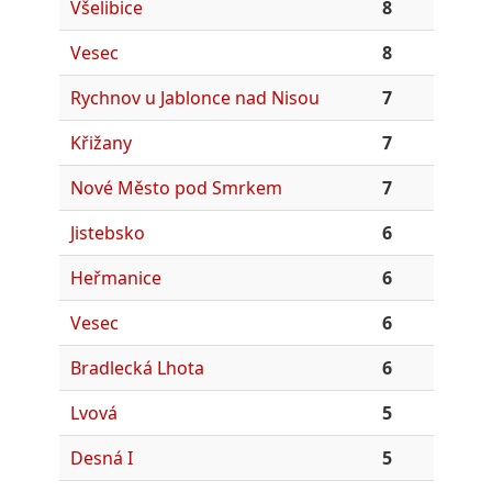
Všelibice
8
Vesec
8
Rychnov u Jablonce nad Nisou
7
Křižany
7
Nové Město pod Smrkem
7
Jistebsko
6
Heřmanice
6
Vesec
6
Bradlecká Lhota
6
Lvová
5
Desná I
5