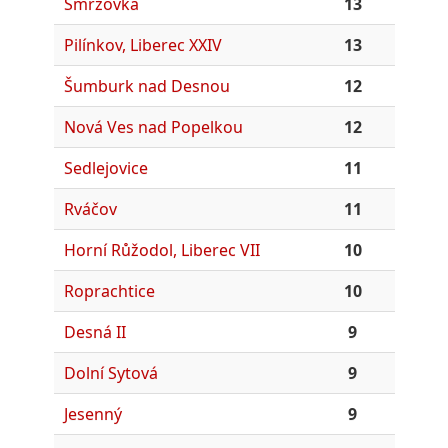
Smržovka
13
Pilínkov, Liberec XXIV
13
Šumburk nad Desnou
12
Nová Ves nad Popelkou
12
Sedlejovice
11
Rváčov
11
Horní Růžodol, Liberec VII
10
Roprachtice
10
Desná II
9
Dolní Sytová
9
Jesenný
9