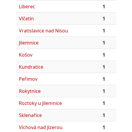
Liberec
1
Vlčetín
1
Vratislavice nad Nisou
1
Jilemnice
1
Košov
1
Kundratice
1
Peřimov
1
Rokytnice
1
Roztoky u Jilemnice
1
Sklenařice
1
Víchová nad Jizerou
1