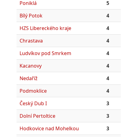
Poniklá
5
Bílý Potok
4
HZS Libereckého kraje
4
Chrastava
4
Ludvíkov pod Smrkem
4
Kacanovy
4
Nedaříž
4
Podmoklice
4
Český Dub I
3
Dolní Pertoltice
3
Hodkovice nad Mohelkou
3