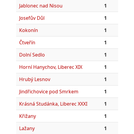
Jablonec nad Nisou
1
Josefův Důl
1
Kokonín
1
Čtveřín
1
Dolní Sedlo
1
Horní Hanychov, Liberec XIX
1
Hrubý Lesnov
1
Jindřichovice pod Smrkem
1
Krásná Studánka, Liberec XXXI
1
Křižany
1
Lažany
1