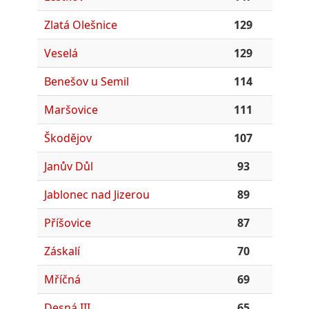
Zlatá Olešnice
129
Veselá
129
Benešov u Semil
114
Maršovice
111
Škodějov
107
Janův Důl
93
Jablonec nad Jizerou
89
Příšovice
87
Záskalí
70
Mříčná
69
Desná III
65