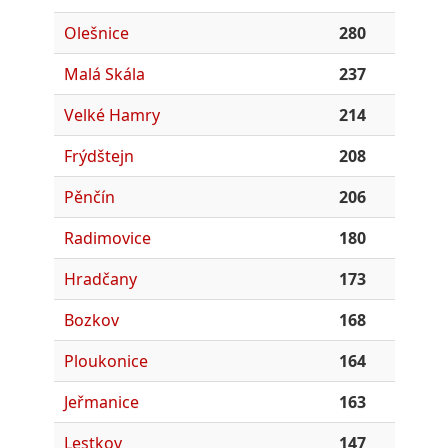
Olešnice
280
Malá Skála
237
Velké Hamry
214
Frýdštejn
208
Pěnčín
206
Radimovice
180
Hradčany
173
Bozkov
168
Ploukonice
164
Jeřmanice
163
Lestkov
147