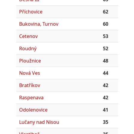
Příchovice
62
Bukovina, Turnov
60
Cetenov
53
Roudný
52
Ploužnice
48
Nová Ves
44
Bratříkov
42
Raspenava
42
Odolenovice
41
Lučany nad Nisou
35