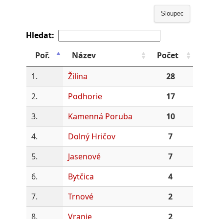
Sloupec
Hledat:
Poř.
Název
Počet
1.
Žilina
28
2.
Podhorie
17
3.
Kamenná Poruba
10
4.
Dolný Hričov
7
5.
Jasenové
7
6.
Bytčica
4
7.
Trnové
2
8.
Vranie
2