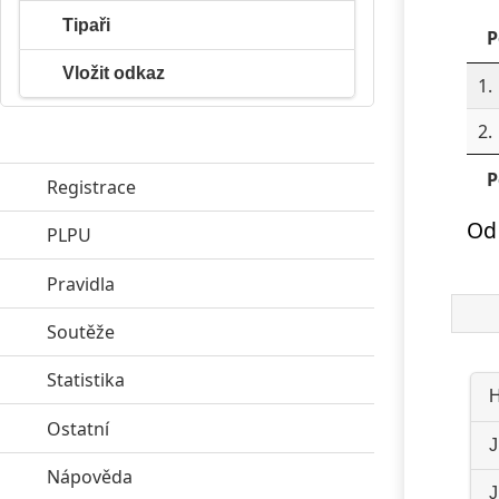
Tipaři
P
Vložit odkaz
1.
2.
P
Registrace
Od 
PLPU
click to expand contents
Pravidla
click to expand contents
Soutěže
click to expand contents
Statistika
click to expand contents
H
Ostatní
click to expand contents
J
Nápověda
click to expand contents
J