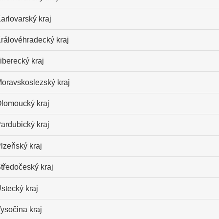
arlovarský kraj
rálovéhradecký kraj
iberecký kraj
oravskoslezský kraj
lomoucký kraj
ardubický kraj
lzeňský kraj
tředočeský kraj
stecký kraj
ysočina kraj