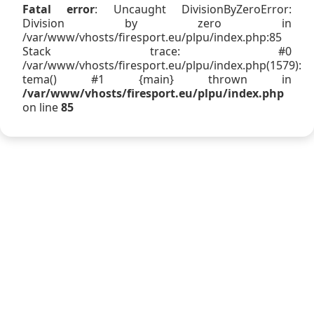
Fatal error
: Uncaught DivisionByZeroError:
Division by zero in
/var/www/vhosts/firesport.eu/plpu/index.php:85
Stack trace: #0
/var/www/vhosts/firesport.eu/plpu/index.php(1579):
tema() #1 {main} thrown in
/var/www/vhosts/firesport.eu/plpu/index.php
on line
85