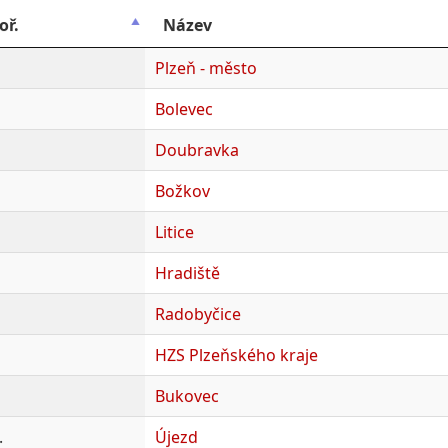
oř.
Název
Plzeň - město
Bolevec
Doubravka
Božkov
Litice
Hradiště
Radobyčice
HZS Plzeňského kraje
Bukovec
.
Újezd