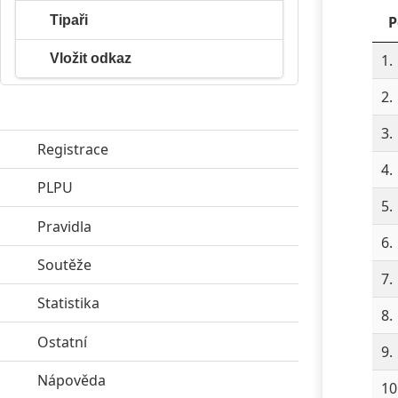
Tipaři
P
Vložit odkaz
1.
2.
3.
Registrace
4.
PLPU
click to expand contents
5.
Pravidla
click to expand contents
6.
Soutěže
click to expand contents
7.
Statistika
click to expand contents
8.
Ostatní
click to expand contents
9.
Nápověda
click to expand contents
10