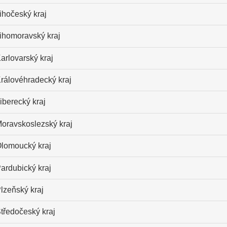
ihočeský kraj
ihomoravský kraj
arlovarský kraj
rálovéhradecký kraj
iberecký kraj
oravskoslezský kraj
lomoucký kraj
ardubický kraj
lzeňský kraj
tředočeský kraj