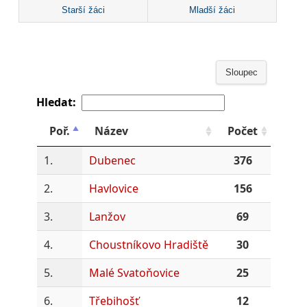
Starší žáci
Mladší žáci
Sloupec
Hledat:
Poř.
Název
Počet
1.
Dubenec
376
2.
Havlovice
156
3.
Lanžov
69
4.
Choustníkovo Hradiště
30
5.
Malé Svatoňovice
25
6.
Třebihošť
12