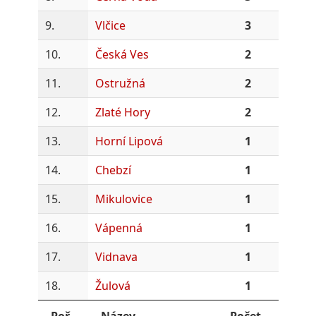
9.
Vlčice
3
10.
Česká Ves
2
11.
Ostružná
2
12.
Zlaté Hory
2
13.
Horní Lipová
1
14.
Chebzí
1
15.
Mikulovice
1
16.
Vápenná
1
17.
Vidnava
1
18.
Žulová
1