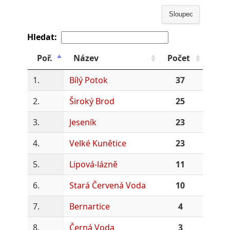
Sloupec
Hledat:
Poř.
Název
Počet
1.
Bílý Potok
37
2.
Široký Brod
25
3.
Jeseník
23
4.
Velké Kunětice
23
5.
Lipová-lázně
11
6.
Stará Červená Voda
10
7.
Bernartice
4
8.
Černá Voda
3