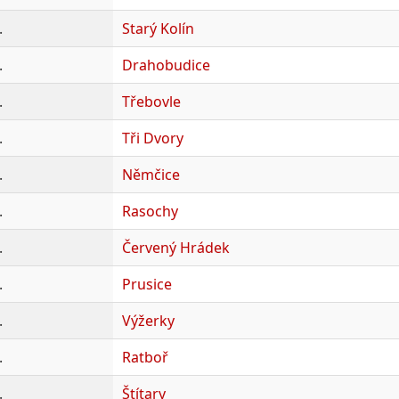
.
Starý Kolín
.
Drahobudice
.
Třebovle
.
Tři Dvory
.
Němčice
.
Rasochy
.
Červený Hrádek
.
Prusice
.
Výžerky
.
Ratboř
.
Štítary