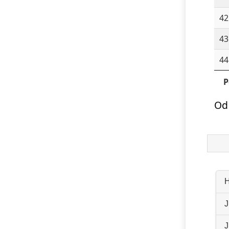
42
43
44
P
Od
H
J
J