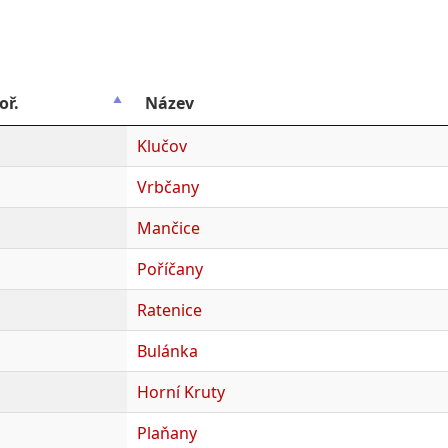
oř.
Název
Klučov
Vrbčany
Mančice
Poříčany
Ratenice
Bulánka
Horní Kruty
Plaňany