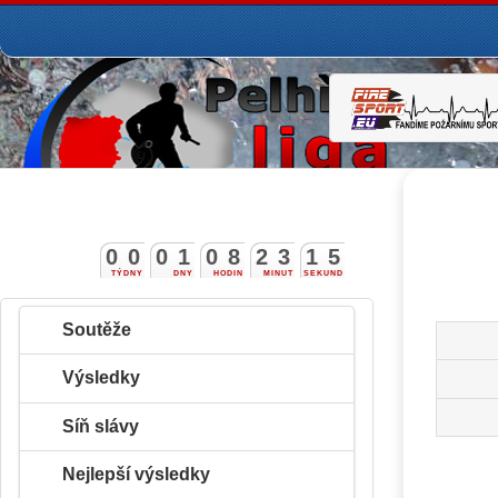
0
0
0
1
0
8
2
3
1
4
5
TÝDNY
DNY
HODIN
MINUT
SEKUND
Soutěže
Výsledky
Síň slávy
Nejlepší výsledky