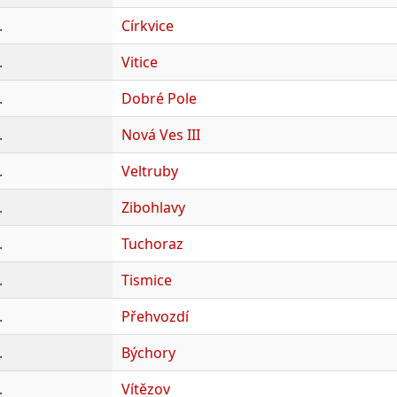
.
Církvice
.
Vitice
.
Dobré Pole
.
Nová Ves III
.
Veltruby
.
Zibohlavy
.
Tuchoraz
.
Tismice
.
Přehvozdí
.
Býchory
.
Vítězov