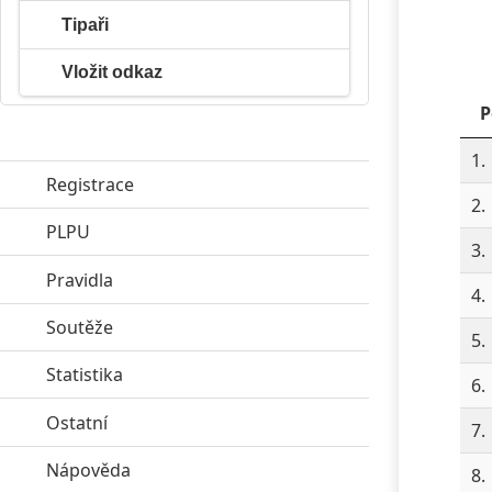
Tipaři
Vložit odkaz
P
1.
Registrace
2.
PLPU
click to expand contents
3.
Pravidla
click to expand contents
4.
Soutěže
click to expand contents
5.
Statistika
click to expand contents
6.
Ostatní
click to expand contents
7.
Nápověda
click to expand contents
8.