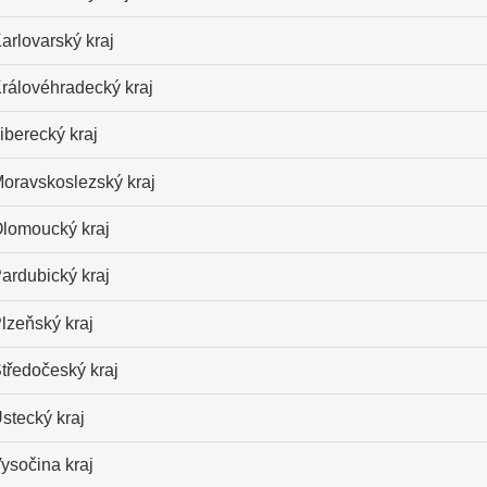
arlovarský kraj
rálovéhradecký kraj
iberecký kraj
oravskoslezský kraj
lomoucký kraj
ardubický kraj
lzeňský kraj
tředočeský kraj
stecký kraj
ysočina kraj