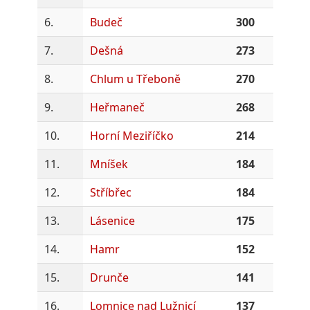
6.
Budeč
300
7.
Dešná
273
8.
Chlum u Třeboně
270
9.
Heřmaneč
268
10.
Horní Meziříčko
214
11.
Mníšek
184
12.
Stříbřec
184
13.
Lásenice
175
14.
Hamr
152
15.
Drunče
141
16.
Lomnice nad Lužnicí
137