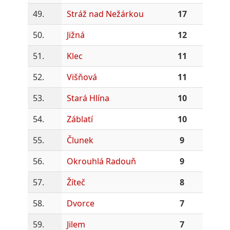
49.
Stráž nad Nežárkou
17
50.
Jižná
12
51.
Klec
11
52.
Višňová
11
53.
Stará Hlína
10
54.
Záblatí
10
55.
Člunek
9
56.
Okrouhlá Radouň
9
57.
Žíteč
8
58.
Dvorce
7
59.
Jilem
7