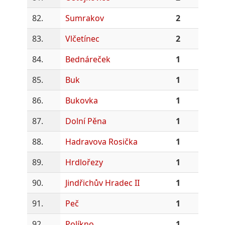
82.
Sumrakov
2
83.
Vlčetínec
2
84.
Bednáreček
1
85.
Buk
1
86.
Bukovka
1
87.
Dolní Pěna
1
88.
Hadravova Rosička
1
89.
Hrdlořezy
1
90.
Jindřichův Hradec II
1
91.
Peč
1
92.
Políkno
1