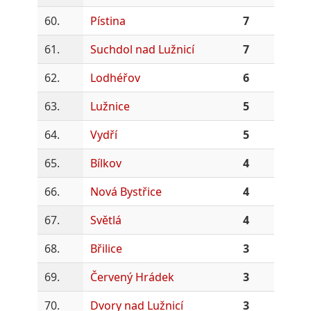
60.
Pístina
7
61.
Suchdol nad Lužnicí
7
62.
Lodhéřov
6
63.
Lužnice
5
64.
Vydří
5
65.
Bílkov
4
66.
Nová Bystřice
4
67.
Světlá
4
68.
Břilice
3
69.
Červený Hrádek
3
70.
Dvory nad Lužnicí
3