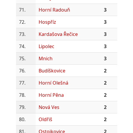
71.
Horní Radouň
3
72.
Hospříz
3
73.
Kardašova Řečice
3
74.
Lipolec
3
75.
Mnich
3
76.
Budíškovice
2
77.
Horní Olešná
2
78.
Horní Pěna
2
79.
Nová Ves
2
80.
Oldřiš
2
81.
Ostojkovice
2