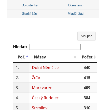
Dorostenky
Dorostenci
Starší žáci
Mladší žáci
Sloupec
Hledat:
Poř.
Název
Počet
1.
Dolní Němčice
440
2.
Žďár
415
3.
Markvarec
409
4.
Český Rudolec
384
5.
Strmilov
310