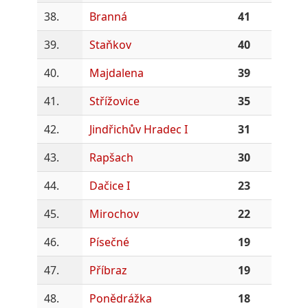
38.
Branná
41
39.
Staňkov
40
40.
Majdalena
39
41.
Střížovice
35
42.
Jindřichův Hradec I
31
43.
Rapšach
30
44.
Dačice I
23
45.
Mirochov
22
46.
Písečné
19
47.
Příbraz
19
48.
Ponědrážka
18