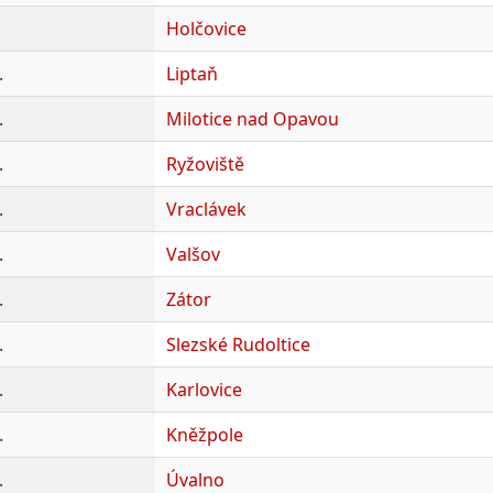
Holčovice
.
Liptaň
.
Milotice nad Opavou
.
Ryžoviště
.
Vraclávek
.
Valšov
.
Zátor
.
Slezské Rudoltice
.
Karlovice
.
Kněžpole
.
Úvalno