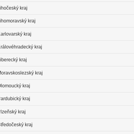
ihočeský kraj
ihomoravský kraj
arlovarský kraj
rálovéhradecký kraj
iberecký kraj
oravskoslezský kraj
lomoucký kraj
ardubický kraj
lzeňský kraj
tředočeský kraj