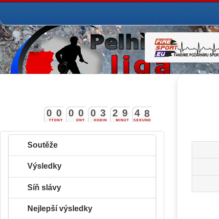
0
0
0
0
0
3
2
9
4
7
TÝDNY
DNY
HODIN
MINUT
SEKUND
8
Soutěže
Výsledky
Síň slávy
Nejlepší výsledky