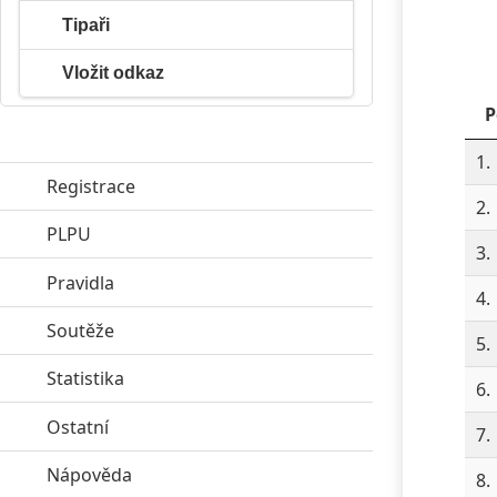
Tipaři
Vložit odkaz
P
1.
Registrace
2.
PLPU
click to expand contents
3.
Pravidla
click to expand contents
4.
Soutěže
click to expand contents
5.
Statistika
click to expand contents
6.
Ostatní
click to expand contents
7.
Nápověda
click to expand contents
8.