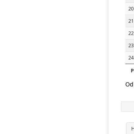
20
21
22
23
24
P
Od
H