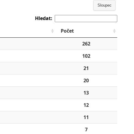
Sloupec
Hledat:
Počet
262
102
21
20
13
12
11
7