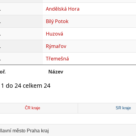
.
Andělská Hora
.
Bílý Potok
.
Huzová
.
Rýmařov
.
Třemešná
oř.
Název
 1 do 24 celkem 24
ČR kraje
SR kraje
lavní město Praha kraj