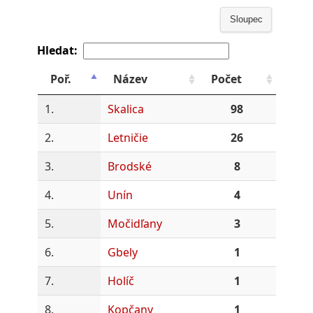
Sloupec
Hledat:
Poř.
Název
Počet
1.
Skalica
98
2.
Letničie
26
3.
Brodské
8
4.
Unín
4
5.
Močidľany
3
6.
Gbely
1
7.
Holíč
1
8.
Kopčany
1