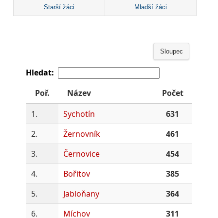
Starší žáci
Mladší žáci
Sloupec
Hledat:
Poř.
Název
Počet
1.
Sychotín
631
2.
Žernovník
461
3.
Černovice
454
4.
Bořitov
385
5.
Jabloňany
364
6.
Míchov
311