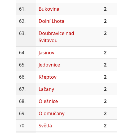
61.
Bukovina
2
62.
Dolní Lhota
2
63.
Doubravice nad
2
Svitavou
64.
Jasinov
2
65.
Jedovnice
2
66.
Křeptov
2
67.
Lažany
2
68.
Olešnice
2
69.
Olomučany
2
70.
Světlá
2