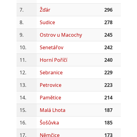
7.
Žďár
296
8.
Sudice
278
9.
Ostrov u Macochy
245
10.
Senetářov
242
11.
Horní Poříčí
240
12.
Sebranice
229
13.
Petrovice
223
14.
Pamětice
214
15.
Malá Lhota
187
16.
Šošůvka
185
17.
Němčice
173