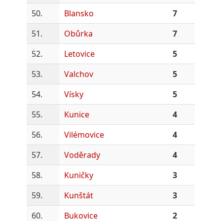
50.
Blansko
7
51.
Obůrka
7
52.
Letovice
5
53.
Valchov
5
54.
Vísky
5
55.
Kunice
4
56.
Vilémovice
4
57.
Voděrady
4
58.
Kuničky
3
59.
Kunštát
3
60.
Bukovice
2