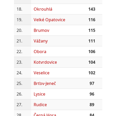
18.
Okrouhlá
143
19.
Velké Opatovice
116
20.
Brumov
115
21.
Vážany
111
22.
Obora
106
23.
Kotvrdovice
104
24.
Veselice
102
25.
Brťov-Jeneč
97
26.
Lysice
96
27.
Rudice
89
28.
Černá Hora
84