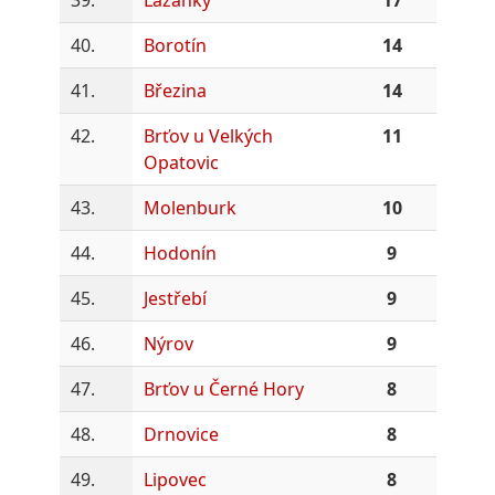
40.
Borotín
14
41.
Březina
14
42.
Brťov u Velkých
11
Opatovic
43.
Molenburk
10
44.
Hodonín
9
45.
Jestřebí
9
46.
Nýrov
9
47.
Brťov u Černé Hory
8
48.
Drnovice
8
49.
Lipovec
8