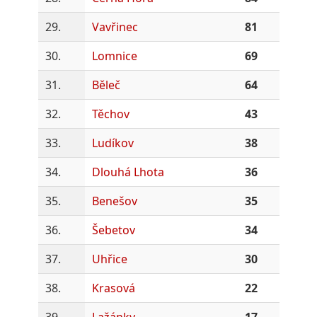
29.
Vavřinec
81
30.
Lomnice
69
31.
Běleč
64
32.
Těchov
43
33.
Ludíkov
38
34.
Dlouhá Lhota
36
35.
Benešov
35
36.
Šebetov
34
37.
Uhřice
30
38.
Krasová
22
39.
Lažánky
17