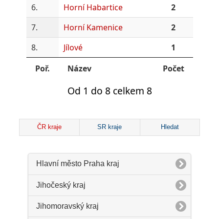
6.
Horní Habartice
2
7.
Horní Kamenice
2
8.
Jílové
1
Poř.
Název
Počet
Od 1 do 8 celkem 8
ČR kraje
SR kraje
Hledat
Hlavní město Praha kraj
Jihočeský kraj
Jihomoravský kraj