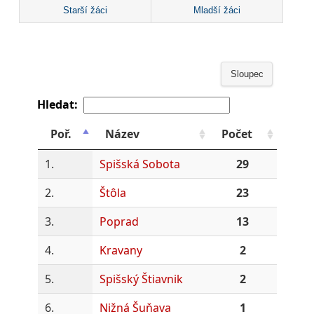
Starší žáci
Mladší žáci
Sloupec
Hledat:
Poř.
Název
Počet
1.
Spišská Sobota
29
2.
Štôla
23
3.
Poprad
13
4.
Kravany
2
5.
Spišský Štiavnik
2
6.
Nižná Šuňava
1