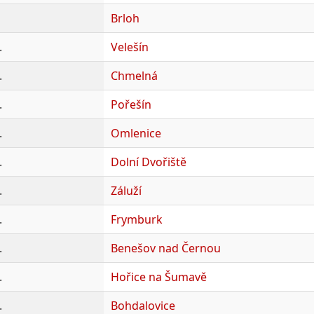
Brloh
.
Velešín
.
Chmelná
.
Pořešín
.
Omlenice
.
Dolní Dvořiště
.
Záluží
.
Frymburk
.
Benešov nad Černou
.
Hořice na Šumavě
.
Bohdalovice