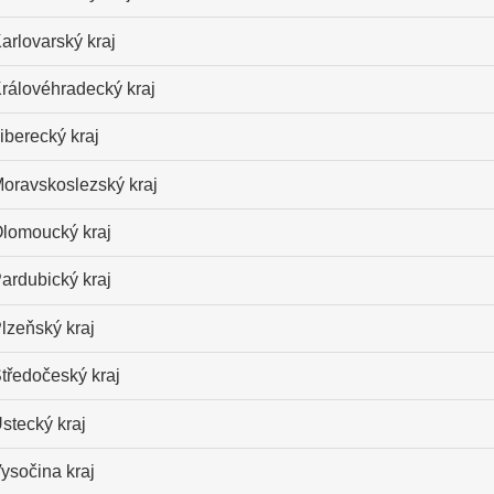
arlovarský kraj
rálovéhradecký kraj
iberecký kraj
oravskoslezský kraj
lomoucký kraj
ardubický kraj
lzeňský kraj
tředočeský kraj
stecký kraj
ysočina kraj