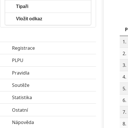
Tipaři
Vložit odkaz
P
1.
Registrace
2.
PLPU
click to expand contents
3.
Pravidla
click to expand contents
4.
Soutěže
click to expand contents
5.
Statistika
click to expand contents
6.
Ostatní
click to expand contents
7.
Nápověda
click to expand contents
8.