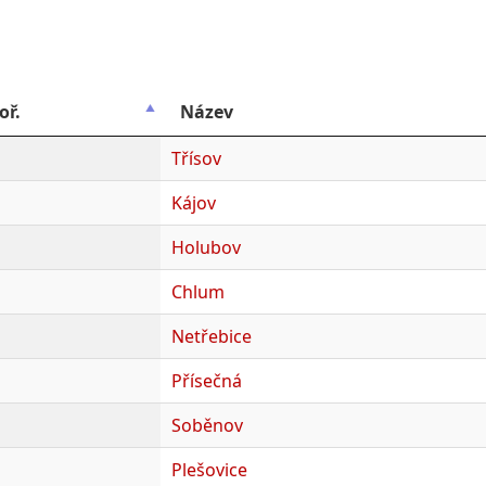
oř.
Název
Třísov
Kájov
Holubov
Chlum
Netřebice
Přísečná
Soběnov
Plešovice