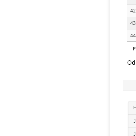
42
43
44
P
Od
H
J
J