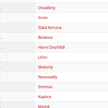
.
Chvalšiny
.
Srnín
.
Zlatá Koruna
.
Boletice
.
Horní Dvořiště
.
Ličov
.
Malonty
.
Novosedly
.
Smrhov
.
Kaplice
.
Mojné