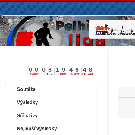
0
0
0
6
1
9
4
6
4
7
TÝDNY
DNY
HODIN
MINUT
SEKUND
8
Soutěže
Výsledky
Síň slávy
Nejlepší výsledky