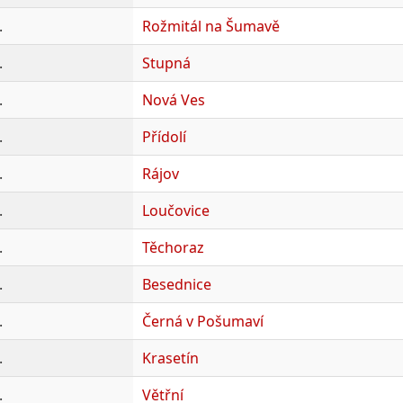
.
Rožmitál na Šumavě
.
Stupná
.
Nová Ves
.
Přídolí
.
Rájov
.
Loučovice
.
Těchoraz
.
Besednice
.
Černá v Pošumaví
.
Krasetín
.
Větřní