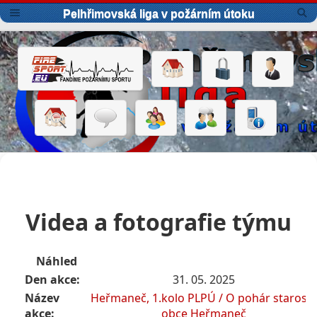
Pelhřimovská liga v požárním útoku
Videa a fotografie týmu
Náhled
Den akce:
31. 05. 2025
Název
Heřmaneč, 1.kolo PLPÚ / O pohár starosty
akce:
obce Heřmaneč