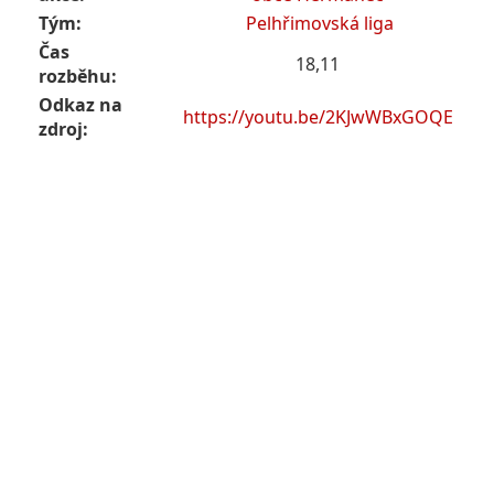
Tým:
Pelhřimovská liga
Čas
18,11
rozběhu:
Odkaz na
https://youtu.be/2KJwWBxGOQE
zdroj: