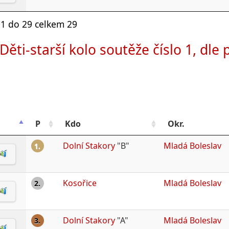
1 do 29 celkem 29
Děti-starší kolo soutěže číslo 1, dle
P
Kdo
Okr.
Dolní Stakory
"B"
Mladá Boleslav
1.
Kosořice
Mladá Boleslav
2.
Dolní Stakory
"A"
Mladá Boleslav
3.