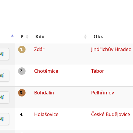
P
Kdo
Okr.
Žďár
Jindřichův Hradec
1.
Chotěmice
Tábor
2.
Bohdalín
Pelhřimov
3.
Holašovice
České Budějovice
4.