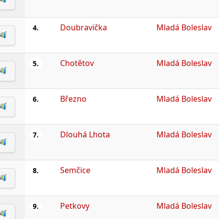
Doubravička
Mladá Boleslav
4.
Chotětov
Mladá Boleslav
5.
Březno
Mladá Boleslav
6.
Dlouhá Lhota
Mladá Boleslav
7.
Semčice
Mladá Boleslav
8.
Petkovy
Mladá Boleslav
9.