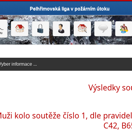
Pelhřimovská liga v požárním útoku
Vyber informace ...
click to expand contents
Výsledky so
uži kolo soutěže číslo 1, dle pravidel
C42, B6