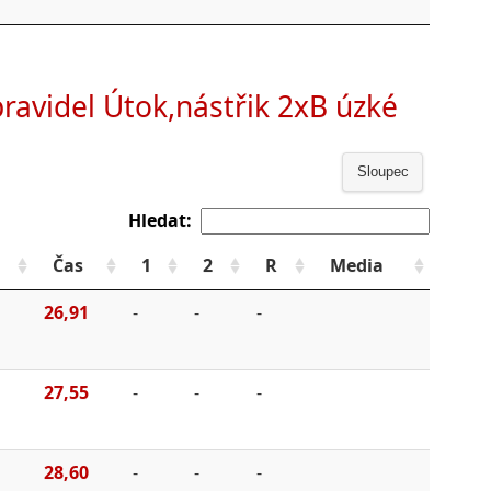
 pravidel Útok,nástřik 2xB úzké
Sloupec
Hledat:
Čas
1
2
R
Media
26,91
-
-
-
27,55
-
-
-
28,60
-
-
-