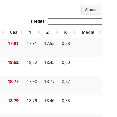
Sloupec
Hledat:
Čas
1
2
R
Media
17,91
17,91
17,53
0,38
18,62
18,62
18,42
0,20
18,77
17,90
18,77
0,87
18,79
18,79
18,46
0,33