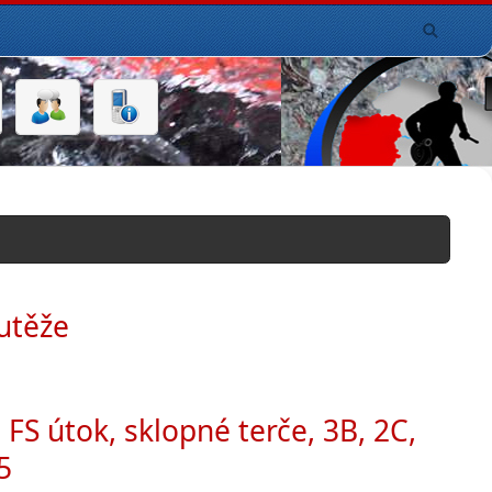
utěže
 FS útok, sklopné terče, 3B, 2C,
5