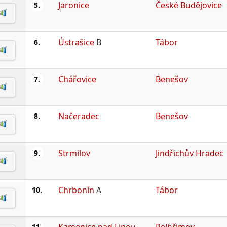
Jaronice
České Budějovice
5.
Ústrašice
B
Tábor
6.
Chářovice
Benešov
7.
Načeradec
Benešov
8.
Strmilov
Jindřichův Hradec
9.
Chrbonín
A
Tábor
10.
Kamenice nad Lipou
Pelhřimov
11.