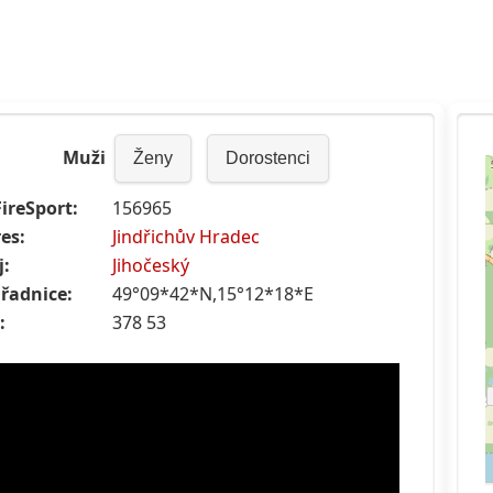
Muži
Ženy
Dorostenci
FireSport:
156965
es:
Jindřichův Hradec
j:
Jihočeský
řadnice:
49°09*42*N,15°12*18*E
:
378 53