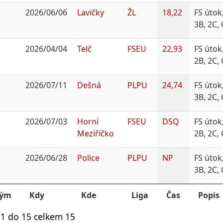
2026/06/06
Lavičky
ŽL
18,22
FS útok
3B, 2C,
2026/04/04
Telč
FSEU
22,93
FS útok
2B, 2C,
2026/07/11
Dešná
PLPU
24,74
FS útok
3B, 2C,
2026/07/03
Horní
FSEU
DSQ
FS útok
Meziříčko
2B, 2C,
2026/06/28
Police
PLPU
NP
FS útok
3B, 2C,
Tým
Kdy
Kde
Liga
Čas
Popis
1 do 15 celkem 15