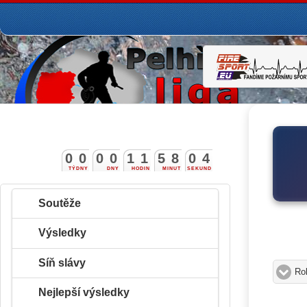
0
0
0
0
1
1
5
8
0
3
4
TÝDNY
DNY
HODIN
MINUT
SEKUND
Soutěže
Výsledky
Síň slávy
Ro
Nejlepší výsledky