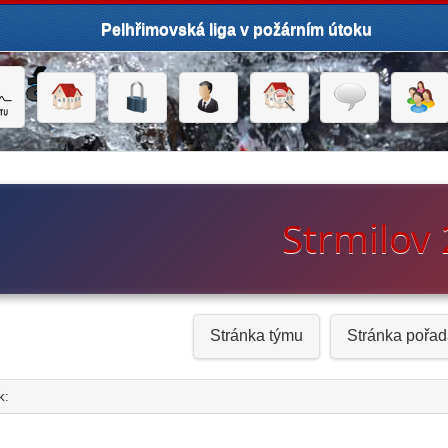
Pelhřimovská liga v požárním útoku
Strmilov
Stránka týmu
Stránka pořad
k:
click to expand contents