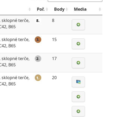
Poř.
Body
Media
, sklopné terče,
8
8.
 C42, B65
, sklopné terče,
15
3.
 C42, B65
, sklopné terče,
17
2.
 C42, B65
, sklopné terče,
20
1.
 C42, B65