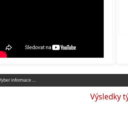
Vyber informace ...
click to expand contents
Výsledky 