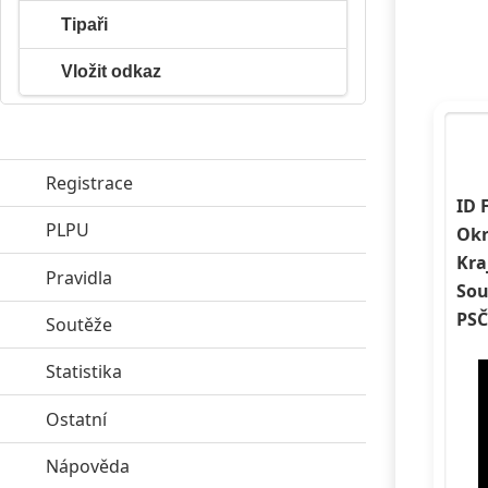
Tipaři
Vložit odkaz
Registrace
ID 
PLPU
click to expand contents
Okr
Kra
Pravidla
click to expand contents
Sou
PSČ
Soutěže
click to expand contents
Statistika
click to expand contents
Ostatní
click to expand contents
Nápověda
click to expand contents