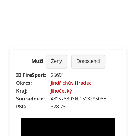
Muži
Ženy
Dorostenci
ID FireSport:
25691
Okres:
Jindřichův Hradec
Kraj:
Jihočeský
Souřadnice:
48°57*30*N,15°32*50*E
PSČ:
378 73