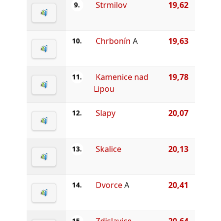
Strmilov
19,62
9.
Chrbonín
A
19,63
10.
Kamenice nad
19,78
11.
Lipou
Slapy
20,07
12.
Skalice
20,13
13.
Dvorce
A
20,41
14.
Zdislavice
20,64
15.