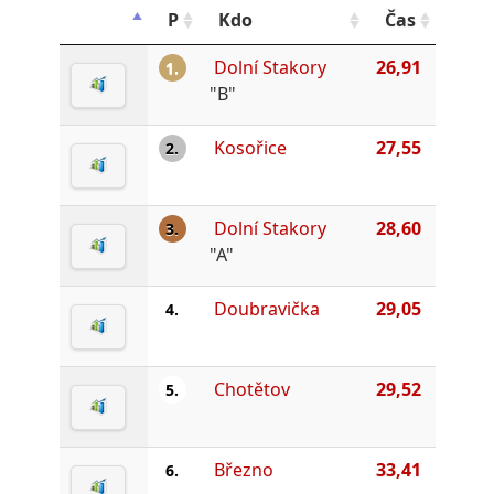
P
Kdo
Čas
Dolní Stakory
26,91
1.
"B"
Kosořice
27,55
2.
Dolní Stakory
28,60
3.
"A"
Doubravička
29,05
4.
Chotětov
29,52
5.
Březno
33,41
6.