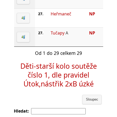
Heřmaneč
NP
27.
Tučapy
A
NP
27.
Od 1 do 29 celkem 29
Děti-starší kolo soutěže
číslo 1, dle pravidel
Útok,nástřik 2xB úzké
Sloupec
Hledat: