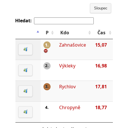
Sloupec
Hledat:
P
Kdo
Čas
Zahnašovice
15,07
1.
Výkleky
16,98
2.
Rychlov
17,81
3.
Chropyně
18,77
4.