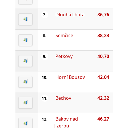
Dlouhá Lhota
36,76
7.
Semčice
38,23
8.
Petkovy
40,70
9.
Horní Bousov
42,04
10.
Bechov
42,32
11.
Bakov nad
46,27
12.
Jizerou