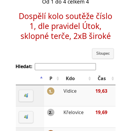
Od 1 do 4 celkem 4
Dospělí kolo soutěže číslo
1, dle pravidel Útok,
sklopné terče, 2xB široké
Sloupec
Hledat:
P
Kdo
Čas
Vidice
19,63
1.
Křelovice
19,69
2.