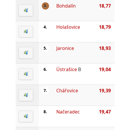
Bohdalín
18,77
3.
Holašovice
18,79
4.
Jaronice
18,93
5.
Ústrašice
B
19,04
6.
Chářovice
19,39
7.
Načeradec
19,47
8.