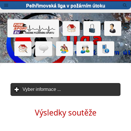
Pelhřimovská liga v požárním útoku
Vyber informace ...
click to expand contents
Výsledky soutěže