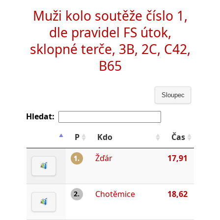
Muži kolo soutěže číslo 1,
dle pravidel FS útok,
sklopné terče, 3B, 2C, C42,
B65
Sloupec
Hledat:
P
Kdo
Čas
Žďár
17,91
1.
Chotěmice
18,62
2.