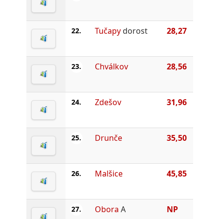
Tučapy
dorost
28,27
22.
Chválkov
28,56
23.
Zdešov
31,96
24.
Drunče
35,50
25.
Malšice
45,85
26.
Obora
A
NP
27.