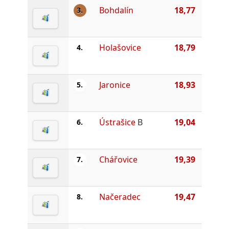
Bohdalín
18,77
3.
Holašovice
18,79
4.
Jaronice
18,93
5.
Ústrašice
B
19,04
6.
Chářovice
19,39
7.
Načeradec
19,47
8.