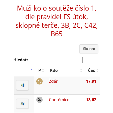
Muži kolo soutěže číslo 1,
dle pravidel FS útok,
sklopné terče, 3B, 2C, C42,
B65
Sloupec
Hledat:
P
Kdo
Čas
Žďár
17,91
1.
Chotěmice
18,62
2.