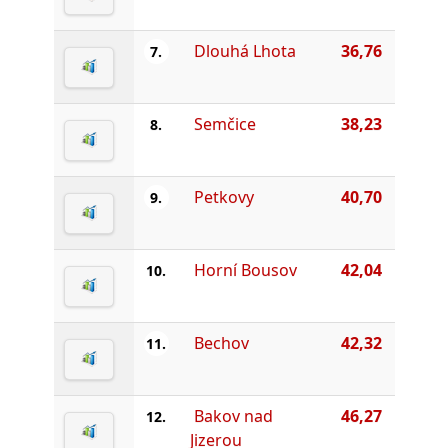
Dlouhá Lhota
36,76
7.
Semčice
38,23
8.
Petkovy
40,70
9.
Horní Bousov
42,04
10.
Bechov
42,32
11.
Bakov nad
46,27
12.
Jizerou