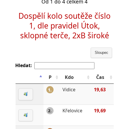
Od 1 do 4 celkem 4
Dospělí kolo soutěže číslo
1, dle pravidel Útok,
sklopné terče, 2xB široké
Sloupec
Hledat:
P
Kdo
Čas
Vidice
19,63
1.
Křelovice
19,69
2.