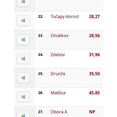
Tučapy
dorost
28,27
22.
Chválkov
28,56
23.
Zdešov
31,96
24.
Drunče
35,50
25.
Malšice
45,85
26.
Obora
A
NP
27.