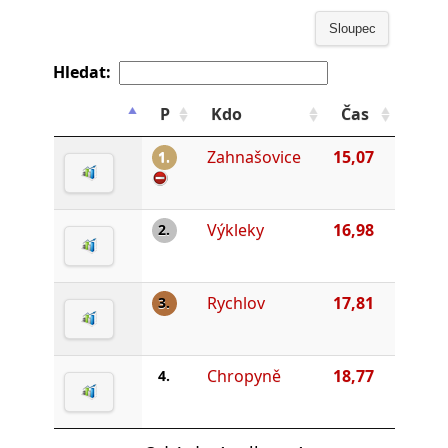
Sloupec
Hledat:
P
Kdo
Čas
Zahnašovice
15,07
1.
Výkleky
16,98
2.
Rychlov
17,81
3.
Chropyně
18,77
4.