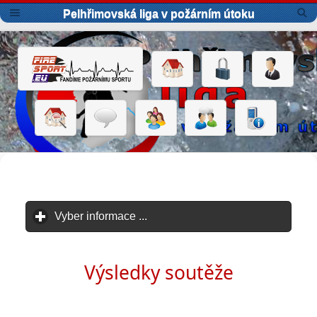
Pelhřimovská liga v požárním útoku
Vyber informace ...
click to expand contents
Výsledky soutěže