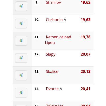
Strmilov
19,62
9.
Chrbonín
A
19,63
10.
Kamenice nad
19,78
11.
Lipou
Slapy
20,07
12.
Skalice
20,13
13.
Dvorce
A
20,41
14.
Zdislavice
20,64
15.