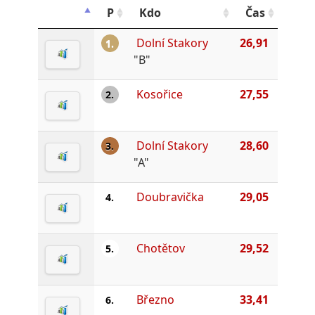
P
Kdo
Čas
Dolní Stakory
26,91
1.
"B"
Kosořice
27,55
2.
Dolní Stakory
28,60
3.
"A"
Doubravička
29,05
4.
Chotětov
29,52
5.
Březno
33,41
6.