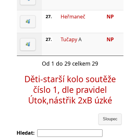
Heřmaneč
NP
27.
Tučapy
A
NP
27.
Od 1 do 29 celkem 29
Děti-starší kolo soutěže
číslo 1, dle pravidel
Útok,nástřik 2xB úzké
Sloupec
Hledat: