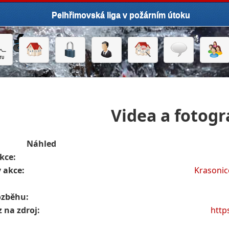
Pelhřimovská liga v požárním útoku
Videa a fotogr
Náhled
kce:
 akce:
Krasonic
ozběhu:
 na zdroj:
http