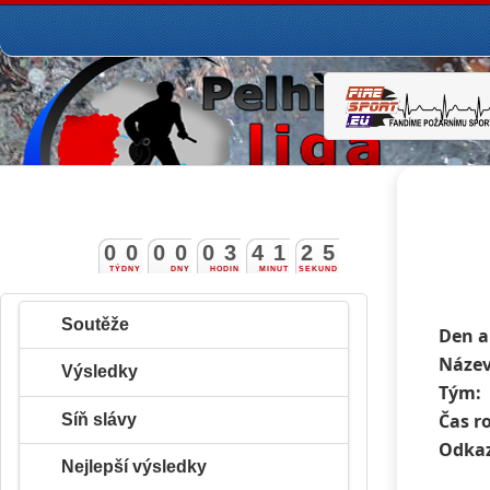
0
0
0
0
0
3
4
1
2
4
5
TÝDNY
DNY
HODIN
MINUT
SEKUND
Soutěže
Den a
Název
Výsledky
Tým:
Čas r
Síň slávy
Odkaz
Nejlepší výsledky