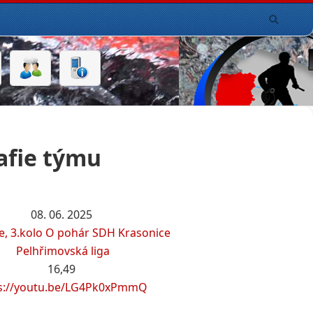
afie týmu
08. 06. 2025
e, 3.kolo O pohár SDH Krasonice
Pelhřimovská liga
16,49
s://youtu.be/LG4Pk0xPmmQ