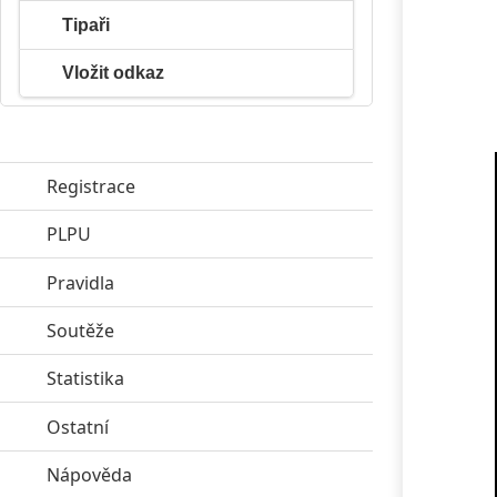
Tipaři
Vložit odkaz
Registrace
PLPU
click to expand contents
Pravidla
click to expand contents
Soutěže
click to expand contents
Statistika
click to expand contents
Ostatní
click to expand contents
Nápověda
click to expand contents