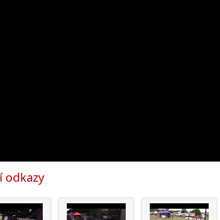
í odkazy