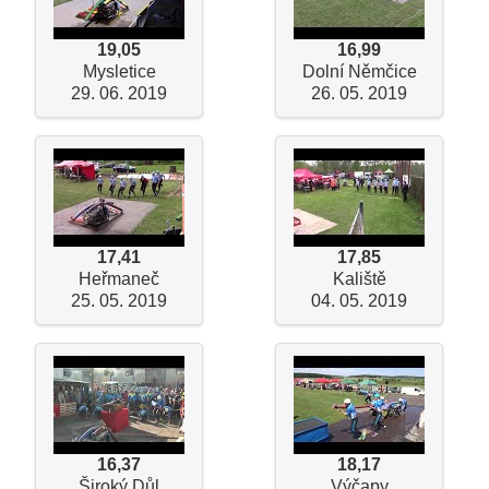
19,05
16,99
Mysletice
Dolní Němčice
29. 06. 2019
26. 05. 2019
17,41
17,85
Heřmaneč
Kaliště
25. 05. 2019
04. 05. 2019
16,37
18,17
Široký Důl
Výčapy