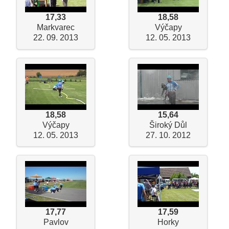
17,33
18,58
Markvarec
Výčapy
22. 09. 2013
12. 05. 2013
18,58
15,64
Výčapy
Široký Důl
12. 05. 2013
27. 10. 2012
17,77
17,59
Pavlov
Horky