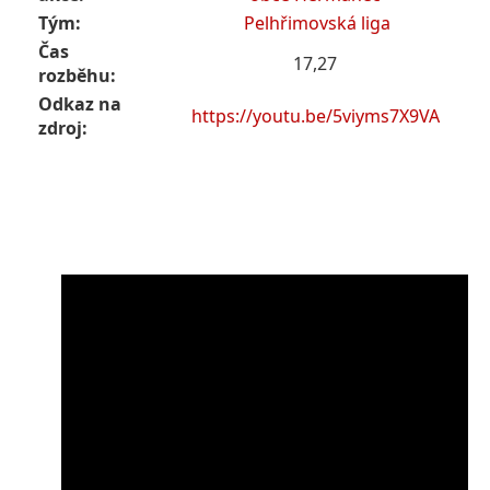
Tým:
Pelhřimovská liga
Čas
17,27
rozběhu:
Odkaz na
https://youtu.be/5viyms7X9VA
zdroj: