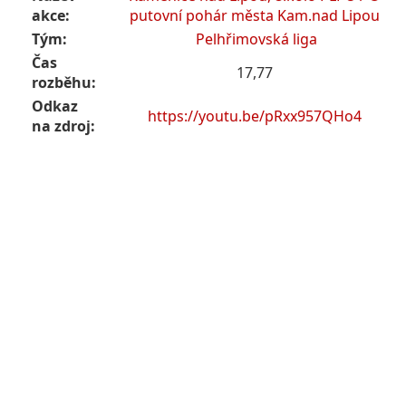
akce:
putovní pohár města Kam.nad Lipou
Tým:
Pelhřimovská liga
Čas
17,77
rozběhu:
Odkaz
https://youtu.be/pRxx957QHo4
na zdroj: