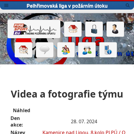
Pelhřimovská liga v požárním útoku
Videa a fotografie týmu
Náhled
Den
28. 07. 2024
akce:
Název
Kamenice nad Lipou, 8.kolo PLPÚ / O