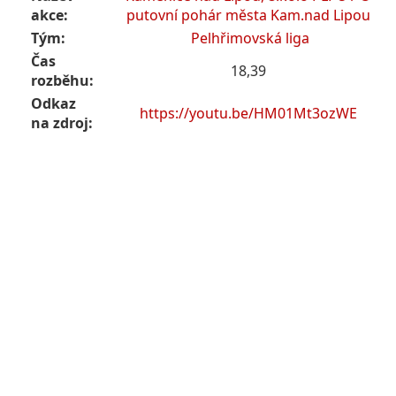
akce:
putovní pohár města Kam.nad Lipou
Tým:
Pelhřimovská liga
Čas
18,39
rozběhu:
Odkaz
https://youtu.be/HM01Mt3ozWE
na zdroj: