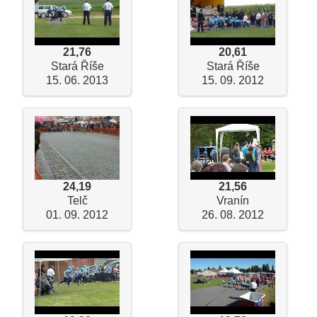
21,76
20,61
Stará Říše
Stará Říše
15. 06. 2013
15. 09. 2012
24,19
21,56
Telč
Vranín
01. 09. 2012
26. 08. 2012