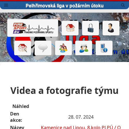
Pelhřimovská liga v požárním útoku
Videa a fotografie týmu
Náhled
Den
28. 07. 2024
akce:
Název
Kamenice nad Lipou, 8.kolo PLPÚ / O