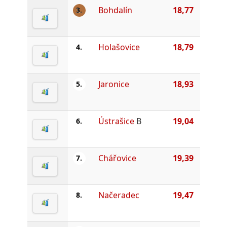
Bohdalín
18,77
3.
Holašovice
18,79
4.
Jaronice
18,93
5.
Ústrašice
B
19,04
6.
Chářovice
19,39
7.
Načeradec
19,47
8.