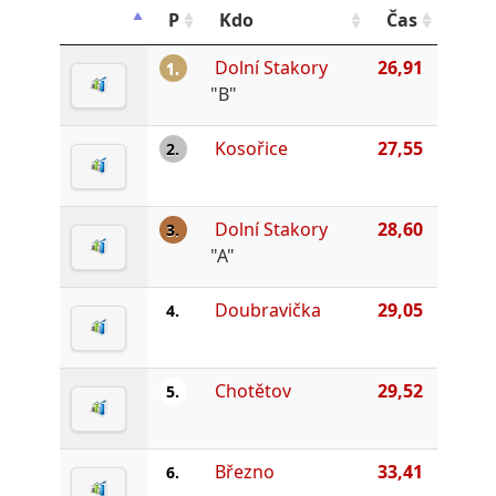
P
Kdo
Čas
Dolní Stakory
26,91
1.
"B"
Kosořice
27,55
2.
Dolní Stakory
28,60
3.
"A"
Doubravička
29,05
4.
Chotětov
29,52
5.
Březno
33,41
6.