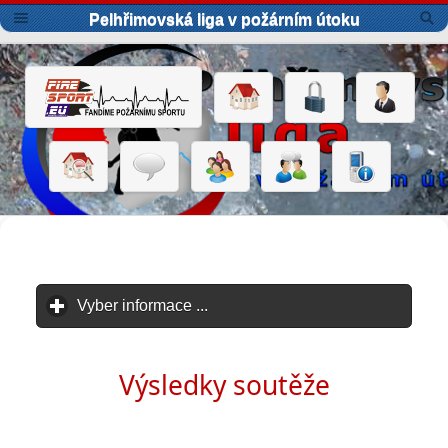
Pelhřimovská liga v požárním útoku
Vyber informace ...
click to expand contents
Výsledky soutěže