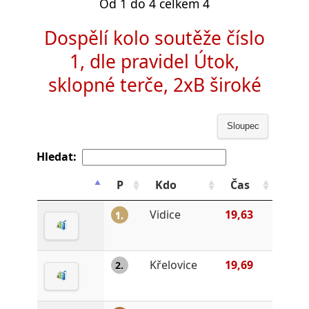
Od 1 do 4 celkem 4
Dospělí kolo soutěže číslo
1, dle pravidel Útok,
sklopné terče, 2xB široké
Sloupec
Hledat:
P
Kdo
Čas
Vidice
19,63
1.
Křelovice
19,69
2.