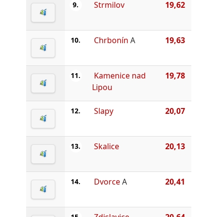
Strmilov
19,62
9.
Chrbonín
A
19,63
10.
Kamenice nad
19,78
11.
Lipou
Slapy
20,07
12.
Skalice
20,13
13.
Dvorce
A
20,41
14.
Zdislavice
20,64
15.