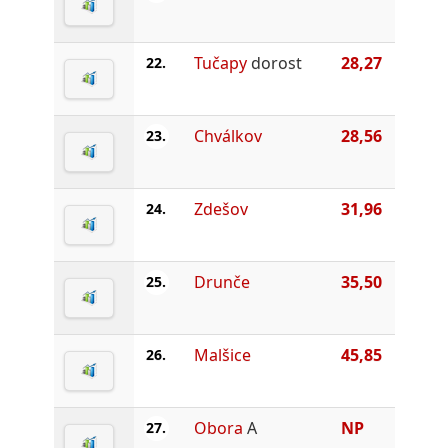
Tučapy
dorost
28,27
22.
Chválkov
28,56
23.
Zdešov
31,96
24.
Drunče
35,50
25.
Malšice
45,85
26.
Obora
A
NP
27.