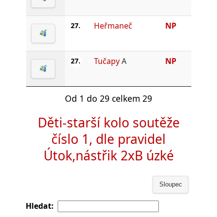
Heřmaneč
NP
27.
Tučapy
A
NP
27.
Od 1 do 29 celkem 29
Děti-starší kolo soutěže
číslo 1, dle pravidel
Útok,nástřik 2xB úzké
Sloupec
Hledat: