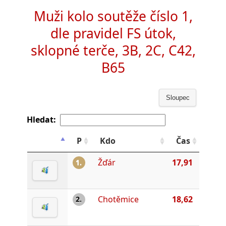
Muži kolo soutěže číslo 1,
dle pravidel FS útok,
sklopné terče, 3B, 2C, C42,
B65
Sloupec
Hledat:
P
Kdo
Čas
Žďár
17,91
1.
Chotěmice
18,62
2.