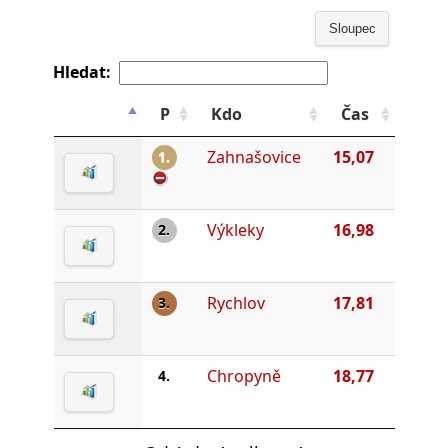
Sloupec
Hledat:
P
Kdo
Čas
Zahnašovice
15,07
1.
Výkleky
16,98
2.
Rychlov
17,81
3.
Chropyně
18,77
4.