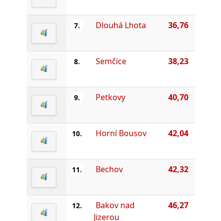
Dlouhá Lhota
36,76
7.
Semčice
38,23
8.
Petkovy
40,70
9.
Horní Bousov
42,04
10.
Bechov
42,32
11.
Bakov nad
46,27
12.
Jizerou