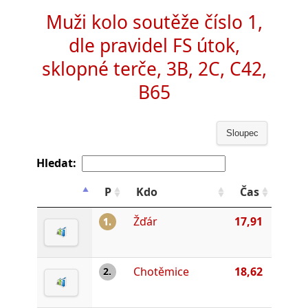
Muži kolo soutěže číslo 1,
dle pravidel FS útok,
sklopné terče, 3B, 2C, C42,
B65
Sloupec
Hledat:
P
Kdo
Čas
Žďár
17,91
1.
Chotěmice
18,62
2.