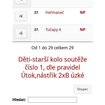
Heřmaneč
NP
27.
Tučapy
A
NP
27.
Od 1 do 29 celkem 29
Děti-starší kolo soutěže
číslo 1, dle pravidel
Útok,nástřik 2xB úzké
Sloupec
Hledat: