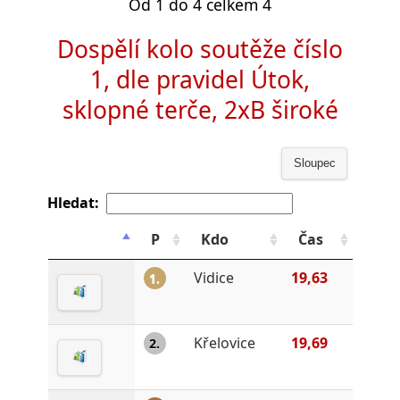
Od 1 do 4 celkem 4
Dospělí kolo soutěže číslo
1, dle pravidel Útok,
sklopné terče, 2xB široké
Sloupec
Hledat:
P
Kdo
Čas
Vidice
19,63
1.
Křelovice
19,69
2.