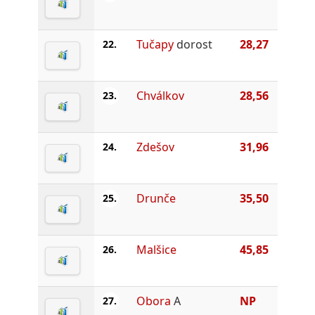
Tučapy
dorost
28,27
22.
Chválkov
28,56
23.
Zdešov
31,96
24.
Drunče
35,50
25.
Malšice
45,85
26.
Obora
A
NP
27.