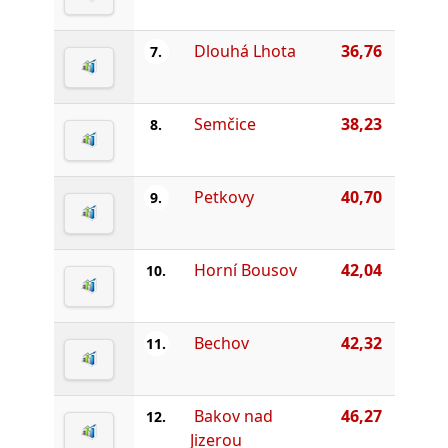
Dlouhá Lhota
36,76
7.
Semčice
38,23
8.
Petkovy
40,70
9.
Horní Bousov
42,04
10.
Bechov
42,32
11.
Bakov nad
46,27
12.
Jizerou