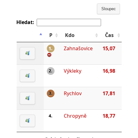
Sloupec
Hledat:
P
Kdo
Čas
Zahnašovice
15,07
1.
Výkleky
16,98
2.
Rychlov
17,81
3.
Chropyně
18,77
4.