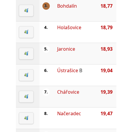
Bohdalín
18,77
3.
Holašovice
18,79
4.
Jaronice
18,93
5.
Ústrašice
B
19,04
6.
Chářovice
19,39
7.
Načeradec
19,47
8.