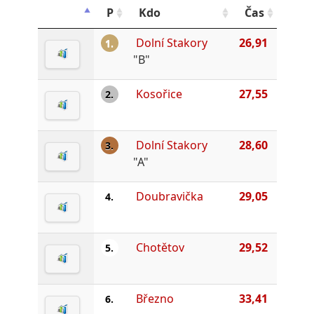
P
Kdo
Čas
Dolní Stakory
26,91
1.
"B"
Kosořice
27,55
2.
Dolní Stakory
28,60
3.
"A"
Doubravička
29,05
4.
Chotětov
29,52
5.
Březno
33,41
6.