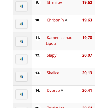
Strmilov
19,62
9.
Chrbonín
A
19,63
10.
Kamenice nad
19,78
11.
Lipou
Slapy
20,07
12.
Skalice
20,13
13.
Dvorce
A
20,41
14.
Zdislavice
20,64
15.