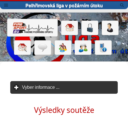
Pelhřimovská liga v požárním útoku
Vyber informace ...
click to expand contents
Výsledky soutěže