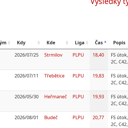
Výsledky 
Tým
Kdy
Kde
Liga
Čas
Popis
2026/07/25
Strmilov
PLPU
18,40
FS útok,
2C, C42
2026/07/11
Třebětice
PLPU
19,83
FS útok,
2C, C42
2026/05/30
Heřmaneč
PLPU
19,93
FS útok,
2C, C42
2026/08/01
Budeč
PLPU
20,77
FS útok,
2C, C42