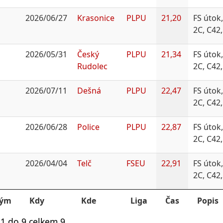
2026/06/27
Krasonice
PLPU
21,20
FS útok,
2C, C42
2026/05/31
Český
PLPU
21,34
FS útok,
Rudolec
2C, C42
2026/07/11
Dešná
PLPU
22,47
FS útok,
2C, C42
2026/06/28
Police
PLPU
22,87
FS útok,
2C, C42
2026/04/04
Telč
FSEU
22,91
FS útok,
2C, C42
Tým
Kdy
Kde
Liga
Čas
Popis
1 do 9 celkem 9