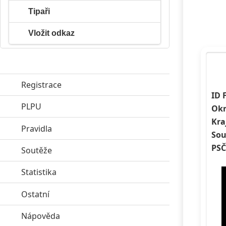
Tipaři
Vložit odkaz
Registrace
ID 
PLPU
click to expand contents
Okr
Kra
Pravidla
click to expand contents
Sou
PSČ
Soutěže
click to expand contents
Statistika
click to expand contents
Ostatní
click to expand contents
Nápověda
click to expand contents