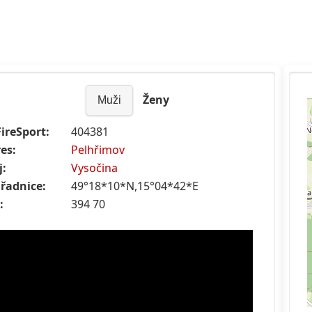
Ženy
Muži
FireSport:
404381
es:
Pelhřimov
j:
Vysočina
řadnice:
49°18*10*N,15°04*42*E
:
394 70