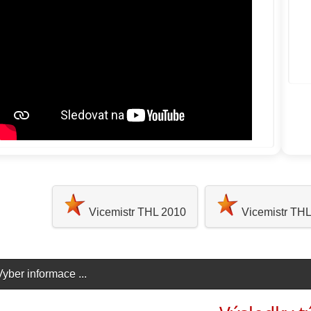
Vicemistr THL 2010
Vicemistr TH
Vyber informace ...
click to expand contents