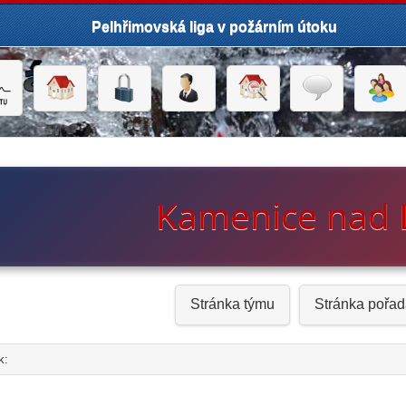
Pelhřimovská liga v požárním útoku
Kamenice nad 
Stránka týmu
Stránka pořad
k:
click to expand contents