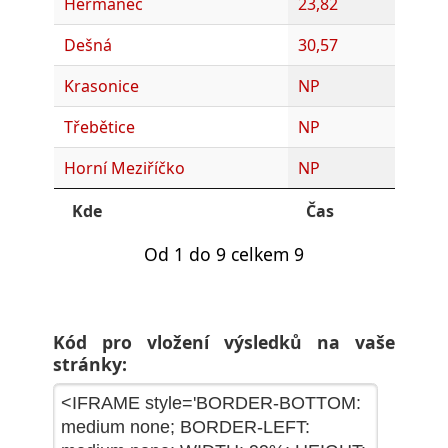
Heřmaneč
23,82
Dešná
30,57
Krasonice
NP
Třebětice
NP
Horní Meziříčko
NP
Kde
Čas
Od 1 do 9 celkem 9
Kód pro vložení výsledků na vaše
stránky: