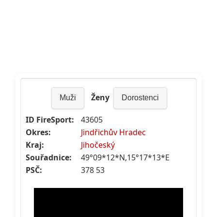
Ženy
Muži
Dorostenci
ID FireSport:
43605
Okres:
Jindřichův Hradec
Kraj:
Jihočeský
Souřadnice:
49°09*12*N,15°17*13*E
PSČ:
378 53