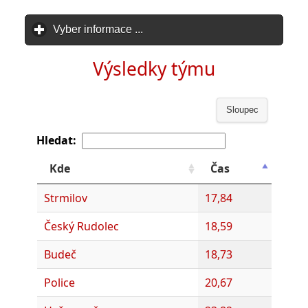
Vyber informace ...
click to expand contents
Výsledky týmu
Sloupec
Hledat:
Kde
Čas
Strmilov
17,84
Český Rudolec
18,59
Budeč
18,73
Police
20,67