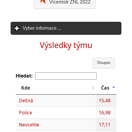
Vicemistr ZNL 2022
Vyber informace ...
click to expand contents
Výsledky týmu
Sloupec
Hledat:
Kde
Čas
Dešná
15,48
Police
16,98
Nevcehle
17,11