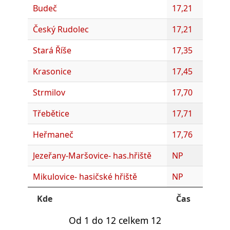
Budeč
17,21
Český Rudolec
17,21
Stará Říše
17,35
Krasonice
17,45
Strmilov
17,70
Třebětice
17,71
Heřmaneč
17,76
Jezeřany-Maršovice- has.hřiště
NP
Mikulovice- hasičské hřiště
NP
Kde
Čas
Od 1 do 12 celkem 12