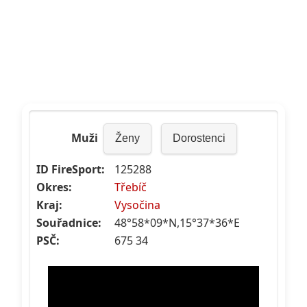
Muži
Ženy
Dorostenci
ID FireSport:
125288
Okres:
Třebíč
Kraj:
Vysočina
Souřadnice:
48°58*09*N,15°37*36*E
PSČ:
675 34